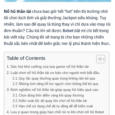
Nổ hũ thần tài
chưa bao giờ hết “hot” trên thị trường nhờ
lối chơi kịch tính và giải thưởng Jackpot siêu khủng. Tuy
nhiên, làm sao để quay là trúng thay vì chỉ dựa vào may rủi
đơn thuần? Câu trả lời sẽ được
8xbet
bật mí chi tiết trong
bài viết này. Chúng tôi sẽ trang bị cho bạn những chiến
thuật sắc bén nhất để biến giấc mơ tỷ phú thành hiện thực.
Table of Contents
Sức hút khó cưỡng của tựa game nổ hũ thần tài
Luật chơi nổ hũ thần tài cơ bản cho người mới bắt đầu
Quy tắc quay thưởng quan trọng không nên bỏ qua
Những tính năng hỗ trợ người chơi không thể bỏ qua
Kinh nghiệm nổ hũ thần tài giúp quay hũ hiệu quả cao
Chọn đúng thời điểm vàng khi quay thưởng
Kiểm soát tốc độ quay khi chơi nổ hũ thần tài
Hạn chế sử dụng chế độ tự động để dễ kiểm soát
Lưu ý quan trọng giúp hạn chế rủi ro khi chơi nổ hũ 8xbet