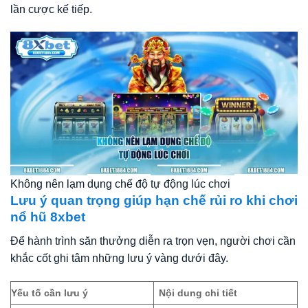
lần cược kế tiếp.
Không nên lạm dụng chế độ tự động lúc chơi
Lưu ý quan trọng giúp hạn chế rủi ro khi chơi
nổ hũ 8xbet
Để hành trình săn thưởng diễn ra trọn vẹn, người chơi cần
khắc cốt ghi tâm những lưu ý vàng dưới đây.
Yếu tố cần lưu ý
Nội dung chi tiết