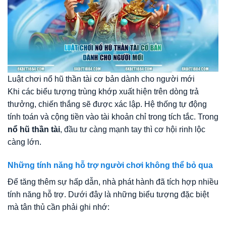
Luật chơi nổ hũ thần tài cơ bản dành cho người mới
Khi các biểu tượng trùng khớp xuất hiện trên dòng trả
thưởng, chiến thắng sẽ được xác lập. Hệ thống tự động
tính toán và cộng tiền vào tài khoản chỉ trong tích tắc. Trong
nổ hũ thần tài
, đầu tư càng mạnh tay thì cơ hội rinh lộc
càng lớn.
Những tính năng hỗ trợ người chơi không thể bỏ qua
Để tăng thêm sự hấp dẫn, nhà phát hành đã tích hợp nhiều
tính năng hỗ trợ. Dưới đây là những biểu tượng đặc biệt
mà tân thủ cần phải ghi nhớ: