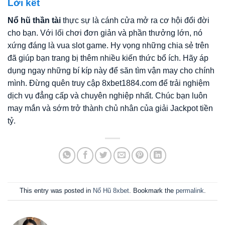
Lời kết
Nổ hũ thần tài
thực sự là cánh cửa mở ra cơ hội đổi đời
cho bạn. Với lối chơi đơn giản và phần thưởng lớn, nó
xứng đáng là vua slot game. Hy vọng những chia sẻ trên
đã giúp bạn trang bị thêm nhiều kiến thức bổ ích. Hãy áp
dụng ngay những bí kíp này để săn tìm vận may cho chính
mình. Đừng quên truy cập 8xbet1884.com để trải nghiệm
dịch vụ đẳng cấp và chuyên nghiệp nhất. Chúc bạn luôn
may mắn và sớm trở thành chủ nhân của giải Jackpot tiền
tỷ.
This entry was posted in
Nổ Hũ 8xbet
. Bookmark the
permalink
.