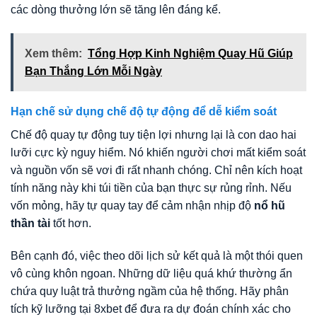
các dòng thưởng lớn sẽ tăng lên đáng kể.
Xem thêm:
Tổng Hợp Kinh Nghiệm Quay Hũ Giúp
Bạn Thắng Lớn Mỗi Ngày
Hạn chế sử dụng chế độ tự động để dễ kiểm soát
Chế độ quay tự động tuy tiện lợi nhưng lại là con dao hai
lưỡi cực kỳ nguy hiểm. Nó khiến người chơi mất kiểm soát
và nguồn vốn sẽ vơi đi rất nhanh chóng. Chỉ nên kích hoạt
tính năng này khi túi tiền của bạn thực sự rủng rỉnh. Nếu
vốn mỏng, hãy tự quay tay để cảm nhận nhịp độ
nổ hũ
thần tài
tốt hơn.
Bên cạnh đó, việc theo dõi lịch sử kết quả là một thói quen
vô cùng khôn ngoan. Những dữ liệu quá khứ thường ẩn
chứa quy luật trả thưởng ngầm của hệ thống. Hãy phân
tích kỹ lưỡng tại 8xbet để đưa ra dự đoán chính xác cho