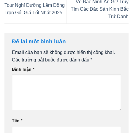
Về Bắc Ninh Ăn Gì? Truy
Tour Nghỉ Dưỡng Lâm Đồng
Tìm Các Đặc Sản Kinh Bắc
Trọn Gói Giá Tốt Nhất 2025
Trứ Danh
Để lại một bình luận
Email của bạn sẽ không được hiển thị công khai.
Các trường bắt buộc được đánh dấu
*
Bình luận
*
Tên
*