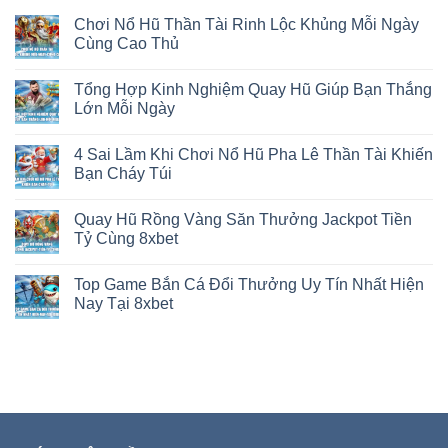
Chơi Nổ Hũ Thần Tài Rinh Lộc Khủng Mỗi Ngày
Cùng Cao Thủ
Tổng Hợp Kinh Nghiệm Quay Hũ Giúp Bạn Thắng
Lớn Mỗi Ngày
4 Sai Lầm Khi Chơi Nổ Hũ Pha Lê Thần Tài Khiến
Bạn Cháy Túi
Quay Hũ Rồng Vàng Săn Thưởng Jackpot Tiền
Tỷ Cùng 8xbet
Top Game Bắn Cá Đổi Thưởng Uy Tín Nhất Hiện
Nay Tại 8xbet