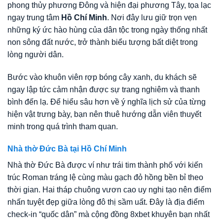
phong thủy phương Đông và hiện đại phương Tây, tọa lạc
ngay trung tâm
Hồ Chí Minh
. Nơi đây lưu giữ trọn vẹn
những ký ức hào hùng của dân tộc trong ngày thống nhất
non sông đất nước, trở thành biểu tượng bất diệt trong
lòng người dân.
Bước vào khuôn viên rợp bóng cây xanh, du khách sẽ
ngay lập tức cảm nhận được sự trang nghiêm và thanh
bình đến lạ. Để hiểu sâu hơn về ý nghĩa lịch sử của từng
hiện vật trưng bày, bạn nên thuê hướng dẫn viên thuyết
minh trong quá trình tham quan.
Nhà thờ Đức Bà tại Hồ Chí Minh
Nhà thờ Đức Bà được ví như trái tim thành phố với kiến
trúc Roman tráng lệ cùng màu gạch đỏ hồng bền bỉ theo
thời gian. Hai tháp chuông vươn cao uy nghi tạo nên điểm
nhấn tuyệt đẹp giữa lòng đô thị sầm uất. Đây là địa điểm
check-in “quốc dân” mà cộng đồng 8xbet khuyên bạn nhất