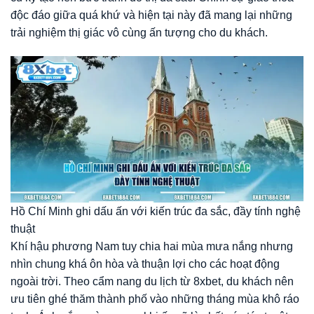
độc đáo giữa quá khứ và hiện tại này đã mang lại những
trải nghiệm thị giác vô cùng ấn tượng cho du khách.
Hồ Chí Minh ghi dấu ấn với kiến trúc đa sắc, đầy tính nghệ
thuật
Khí hậu phương Nam tuy chia hai mùa mưa nắng nhưng
nhìn chung khá ôn hòa và thuận lợi cho các hoạt động
ngoài trời. Theo cẩm nang du lịch từ 8xbet, du khách nên
ưu tiên ghé thăm thành phố vào những tháng mùa khô ráo