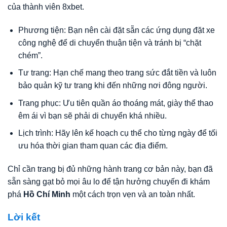
của thành viên 8xbet.
Phương tiện: Bạn nên cài đặt sẵn các ứng dụng đặt xe
công nghệ để di chuyển thuận tiện và tránh bị “chặt
chém”.
Tư trang: Hạn chế mang theo trang sức đắt tiền và luôn
bảo quản kỹ tư trang khi đến những nơi đông người.
Trang phục: Ưu tiên quần áo thoáng mát, giày thể thao
êm ái vì bạn sẽ phải di chuyển khá nhiều.
Lịch trình: Hãy lên kế hoạch cụ thể cho từng ngày để tối
ưu hóa thời gian tham quan các địa điểm.
Chỉ cần trang bị đủ những hành trang cơ bản này, bạn đã
sẵn sàng gạt bỏ mọi âu lo để tận hưởng chuyến đi khám
phá
Hồ Chí Minh
một cách trọn vẹn và an toàn nhất.
Lời kết