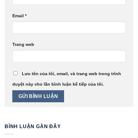
Email
*
Trang web
Lưu tên của tôi, email, và trang web trong trình
duyệt này cho lần bình luận kế tiếp của tôi.
BÌNH LUẬN GẦN ĐÂY