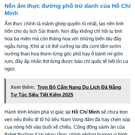
Nền ẩm thực đường phố trứ danh của Hồ Chí
Minh
Ẩm thực chính là mảnh ghép quyến rũ nhất, tạo nên linh
hồn cho du lịch Sài thành. Nơi đây không chỉ hội tụ tinh
hoa ba miền mà còn thăng hoa với những biến tấu đầy
ngẫu hứng. Khó ai có thể cưỡng lại dĩa cơm tấm sườn
nướng than hoa thơm lừng góc phố hay ổ bánh mì giòn
rụm, đầy ắp nhân thịt từng được báo chí quốc tế hết lời ca
ngợi.
Xem thêm:
Trọn Bộ Cẩm Nang Du Lịch Đà Nẵng
Tự Túc Siêu Tiết Kiệm 2025
Hành trình khám phá vị giác tại
Hồ Chí Minh
sẽ chưa trọn
vẹn nếu thiếu đi tô hủ tiếu Nam Vang đậm đà hay chén súp
cua nóng hổi vào buổi xế chiều. Cộng đồng sành ăn của
8xbet thường rỉ tai nhau rằng, chính những hương vị bình