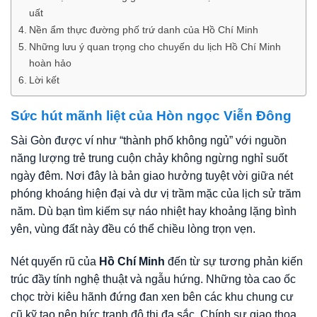
uất
Nền ẩm thực đường phố trứ danh của Hồ Chí Minh
Những lưu ý quan trọng cho chuyến du lịch Hồ Chí Minh
hoàn hảo
Lời kết
Sức hút mãnh liệt của Hòn ngọc Viễn Đông
Sài Gòn được ví như “thành phố không ngủ” với nguồn
năng lượng trẻ trung cuộn chảy không ngừng nghỉ suốt
ngày đêm. Nơi đây là bản giao hưởng tuyệt vời giữa nét
phóng khoáng hiện đại và dư vị trầm mặc của lịch sử trăm
năm. Dù bạn tìm kiếm sự náo nhiệt hay khoảng lặng bình
yên, vùng đất này đều có thể chiều lòng trọn vẹn.
Nét quyến rũ của
Hồ Chí Minh
đến từ sự tương phản kiến
trúc đầy tính nghệ thuật và ngẫu hứng. Những tòa cao ốc
chọc trời kiêu hãnh đứng đan xen bên các khu chung cư
cũ kỹ tạo nên bức tranh đô thị đa sắc. Chính sự giao thoa