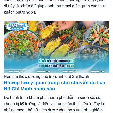
dị này là “chân ái” giúp đánh thức mọi giác quan của thực
khách phương xa.
Nền ẩm thực đường phố trứ danh đất Sài thành
Những lưu ý quan trọng cho chuyến du lịch
Hồ Chí Minh hoàn hảo
Để hành trình khám phá thành phố diễn ra suôn sẻ, sự
chuẩn bị kỹ lưỡng là điều vô cùng cần thiết. Dưới đây là
những mẹo nhỏ hữu ích được tổng hợp từ kinh nghiệm