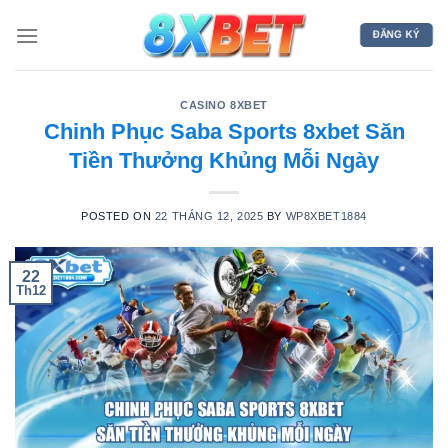
Skip
ĐĂNG KÝ
to
content
CASINO 8XBET
Chinh Phục Saba Sports 8xbet Săn
Tiền Thưởng Khủng Mỗi Ngày
POSTED ON
22 THÁNG 12, 2025
BY
WP8XBET1884
22
Th12