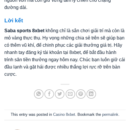
nguồn vốn mà còn giữ vững tâm lý chiến cho chặng
đường dài.
Lời kết
Saba sports 8xbet
không chỉ là sân chơi giải trí mà còn là
mỏ vàng thực thụ. Hy vọng những chia sẻ trên sẽ giúp bạn
có thêm vũ khí, để chinh phục các giải thưởng giá trị. Hãy
nhanh tay đăng ký tài khoản tại 8xbet, để bắt đầu hành
trình săn tiền thưởng ngay hôm nay. Chúc bạn luôn giữ cái
đầu lạnh và gặt hái được nhiều thắng lợi rực rỡ trên bàn
cược.
This entry was posted in
Casino 8xbet
. Bookmark the
permalink
.