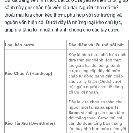
Sự đa dạng về hình thức đặt cược là yếu tố then chốt, giúp
sảnh này giữ chân hội viên lâu dài. Người chơi có thể
thoải mái lựa chọn kèo thơm, phù hợp với sở trường và
nguồn vốn hiện có. Dưới đây là những loại kèo chủ lực,
giúp gia tăng lợi nhuận nhanh chóng cho các tay cược.
Loại kèo cược
Đặc điểm và Ưu thế nổi bật
Đây là hình thức phổ biến nhất,
dựa trên sự chênh lệch thực
lực giữa hai đội bóng. Sảnh
cược cung cấp đầy đủ mức
Kèo Châu Á (Handicap)
chấp từ đồng banh đến chấp
sâu với tỷ lệ ăn (Odds) vượt
trội, giúp người chơi dễ dàng
tối ưu lợi nhuận.
Đây là kựa chọn an toàn cho
người mới tại
saba sports
8xbet
vì không cần quan tâm
đội thắng thua. Cược thủ chỉ
Kèo Tài Xỉu (Over/Under)
cần dự đoán tổng bàn thắng
lớn hay nhỏ hơn mức niêm yết.