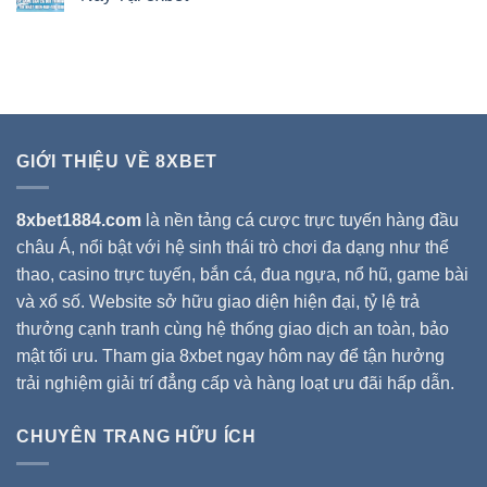
GIỚI THIỆU VỀ 8XBET
8xbet1884.com
là nền tảng cá cược trực tuyến hàng đầu
châu Á, nổi bật với hệ sinh thái trò chơi đa dạng như thể
thao, casino trực tuyến, bắn cá, đua ngựa, nổ hũ, game bài
và xổ số. Website sở hữu giao diện hiện đại, tỷ lệ trả
thưởng cạnh tranh cùng hệ thống giao dịch an toàn, bảo
mật tối ưu. Tham gia 8xbet ngay hôm nay để tận hưởng
trải nghiệm giải trí đẳng cấp và hàng loạt ưu đãi hấp dẫn.
CHUYÊN TRANG HỮU ÍCH