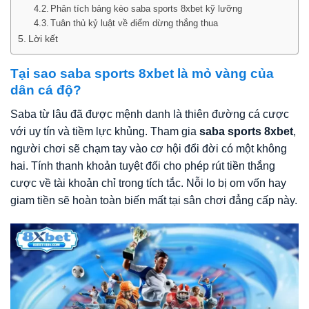
Phân tích bảng kèo saba sports 8xbet kỹ lưỡng
Tuân thủ kỷ luật về điểm dừng thắng thua
Lời kết
Tại sao saba sports 8xbet là mỏ vàng của
dân cá độ?
Saba từ lâu đã được mệnh danh là thiên đường cá cược
với uy tín và tiềm lực khủng. Tham gia
saba sports 8xbet
,
người chơi sẽ chạm tay vào cơ hội đổi đời có một không
hai. Tính thanh khoản tuyệt đối cho phép rút tiền thắng
cược về tài khoản chỉ trong tích tắc. Nỗi lo bị om vốn hay
giam tiền sẽ hoàn toàn biến mất tại sân chơi đẳng cấp này.