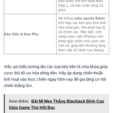
Kèo được mở linh hoạt theo
hiệp 1, cả trận hoặc từng 15
phút.
Hệ thống
saba sports 8xbet
tích hợp các kèo phụ kịch tính
như phạt góc, thẻ phạt hay tỷ
số chính xác. Đặc biệt, tính
Kèo Xiên & Kèo Phụ
năng cược xiên (Parlay) cho
phép gộp nhiều mã cược vào
một vé, giúp tiền thưởng tăng
theo cấp số nhân cực khủng.
Việc am hiểu tường tận các loại kèo trên là chìa khóa giúp
cược thủ tối ưu hóa dòng tiền. Hãy áp dụng chiến thuật
linh hoạt vào thực chiến ngay hôm nay để gia tăng cơ hội
chiến thắng lớn.
Xem thêm:
Bật Mí Mẹo Thắng Blackjack Đỉnh Cao
Giúp Game Thủ Hốt Bạc